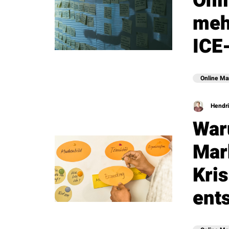
Onl
meh
ICE
Online Ma
Hendri
War
Mar
Kri
ent