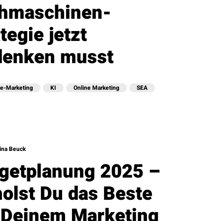
hmaschinen-
tegie jetzt
enken musst
e-Marketing
KI
Online Marketing
SEA
ina Beuck
getplanung 2025 –
holst Du das Beste
 Deinem Marketing