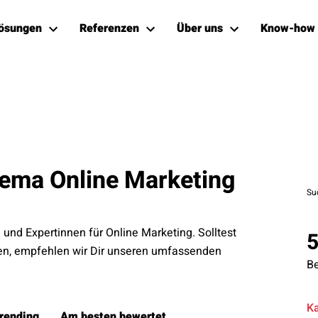
ösungen
Referenzen
Über uns
Know-how
hema Online Marketing
Su
n und Expertinnen für Online Marketing. Solltest
ren, empfehlen wir Dir unseren umfassenden
Be
K
rending
Am besten bewertet