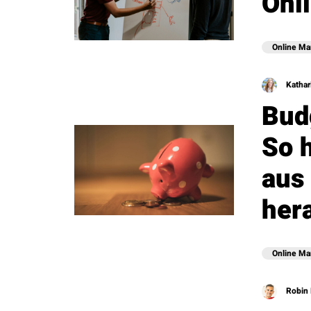
Onl
Online Ma
Kathar
Bud
So 
aus
her
Online Ma
Robin 