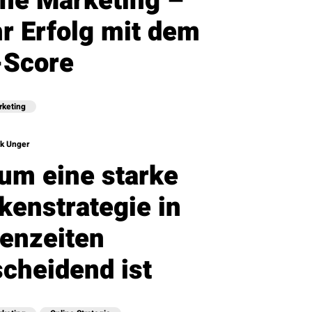
ine Marketing –
r Erfolg mit dem
-Score
rketing
k Unger
um eine starke
kenstrategie in
senzeiten
scheidend ist