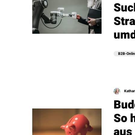
Suc
Stra
umd
B2B-Onlin
Kathar
Bud
So 
aus