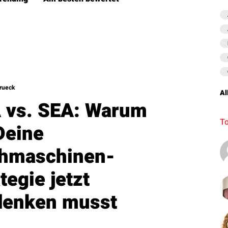
rueck
Al
 vs. SEA: Warum
To
Deine
hmaschinen-
tegie jetzt
enken musst