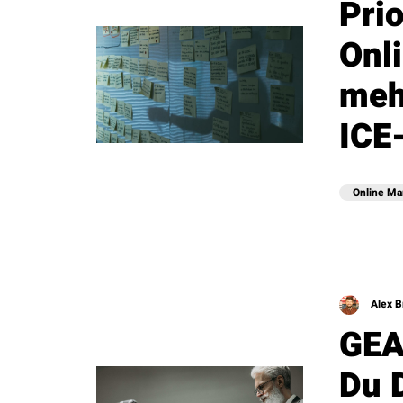
Prio
Onl
meh
ICE
Online Ma
Alex B
GEA
Du 