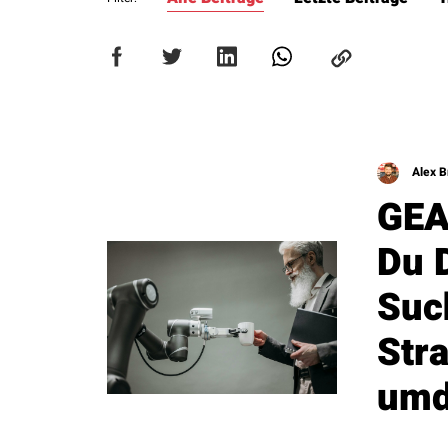
Alex B
GEA
Du 
Suc
Stra
umd