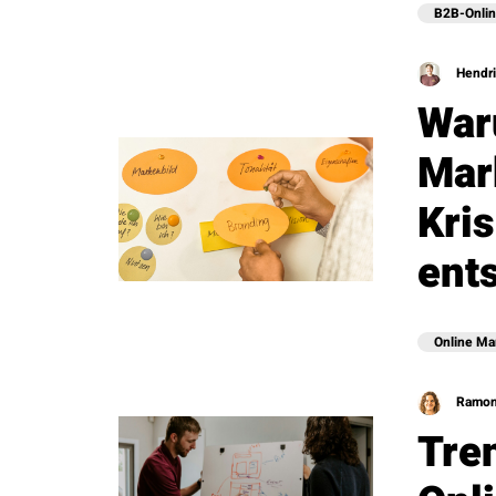
B2B-Onlin
Hendri
War
Mar
Kri
ent
Online Ma
Ramon
Tre