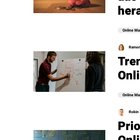
her
Online Ma
Ramon
Tre
Onl
Online Ma
Robin 
Prio