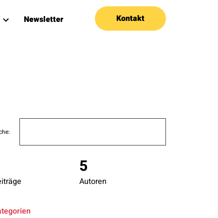
Kontakt
Newsletter
Search
che:
for:
5
5
iträge
Autoren
ategorien