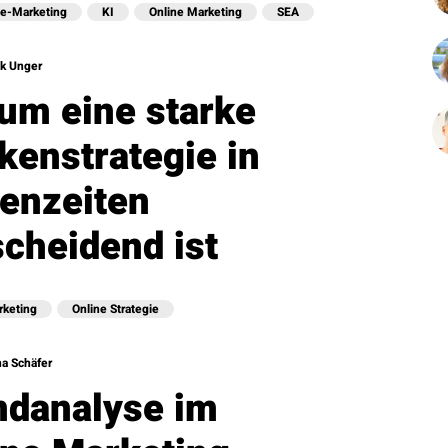
e-Marketing
KI
Online Marketing
SEA
k Unger
um eine starke
kenstrategie in
senzeiten
scheidend ist
rketing
Online Strategie
a Schäfer
ndanalyse im