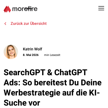
Lösungen
Zurück zur Übersicht
Referenzen
Katrin Wolf
Über uns
8. Mai 2026
min Lesezeit
Know How
SearchGPT & ChatGPT
Newsletter
Ads: So bereitest Du Deine
Werbestrategie auf die KI-
Kontakt
Suche vor