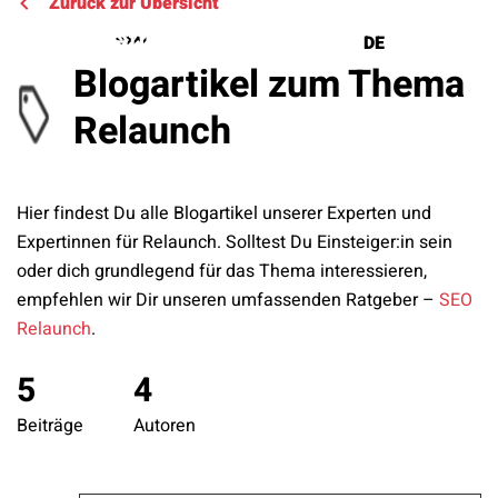
Zurück zur Übersicht
DE
EN
Blogartikel zum Thema
Relaunch
Lösungen
Referenzen
Hier findest Du alle Blogartikel unserer Experten und
Expertinnen für Relaunch. Solltest Du Einsteiger:in sein
Über uns
oder dich grundlegend für das Thema interessieren,
empfehlen wir Dir unseren umfassenden Ratgeber –
SEO
Know How
Relaunch
.
Newsletter
5
4
Beiträge
Autoren
Kontakt