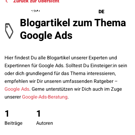
Zurück zur Übersicht
DE
EN
Blogartikel zum Thema
Google Ads
Lösungen
Referenzen
Hier findest Du alle Blogartikel unserer Experten und
Expertinnen für Google Ads. Solltest Du Einsteiger:in sein
Über uns
oder dich grundlegend für das Thema interessieren,
empfehlen wir Dir unseren umfassenden Ratgeber –
Know How
Google Ads
. Gerne unterstützen wir Dich auch im Zuge
unserer
Google-Ads-Beratung
.
Newsletter
1
1
Kontakt
Beiträge
Autoren