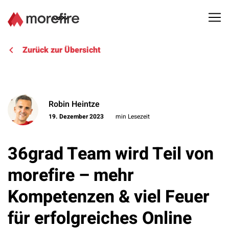
Lösungen
Zurück zur Übersicht
Referenzen
Robin Heintze
Über uns
19. Dezember 2023
min Lesezeit
Know How
36grad Team wird Teil von
Newsletter
morefire – mehr
Kompetenzen & viel Feuer
Kontakt
für erfolgreiches Online