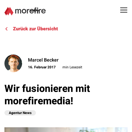
Lösungen
Zurück zur Übersicht
Referenzen
Marcel Becker
Über uns
16. Februar 2017
min Lesezeit
Know How
Wir fusionieren mit
Newsletter
morefiremedia!
Kontakt
Agentur News