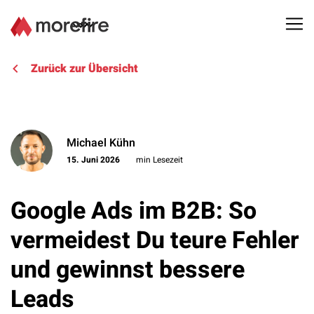
Lösungen
Zurück zur Übersicht
Referenzen
Michael Kühn
Über uns
15. Juni 2026
min Lesezeit
Know How
Google Ads im B2B: So
Newsletter
vermeidest Du teure Fehler
und gewinnst bessere
Kontakt
Leads