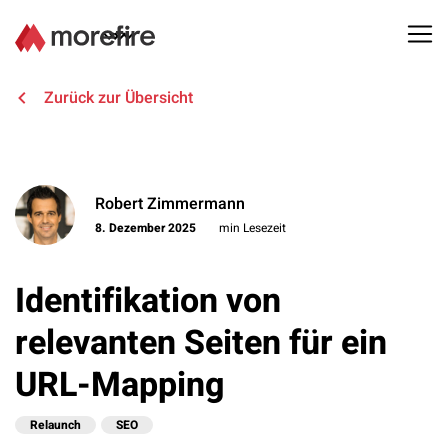
Lösungen
Zurück zur Übersicht
Referenzen
Robert Zimmermann
Über uns
8. Dezember 2025
min Lesezeit
Know How
Identifikation von
Newsletter
relevanten Seiten für ein
URL-Mapping
Kontakt
Relaunch
SEO