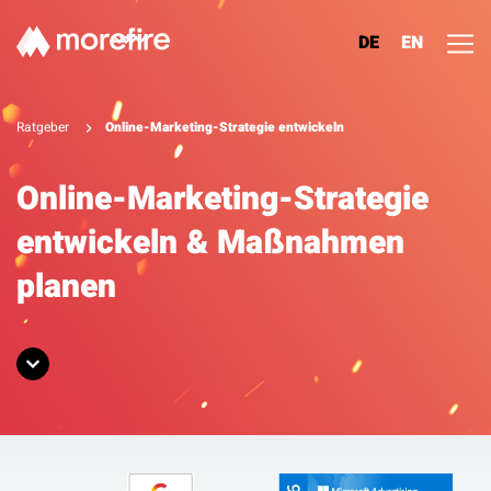
DE
EN
Lösungen
Ratgeber
Online-Marketing-Strategie entwickeln
Referenzen
Online-Marketing-Strategie
entwickeln & Maßnahmen
Über uns
planen
Know How
Newsletter
Kontakt