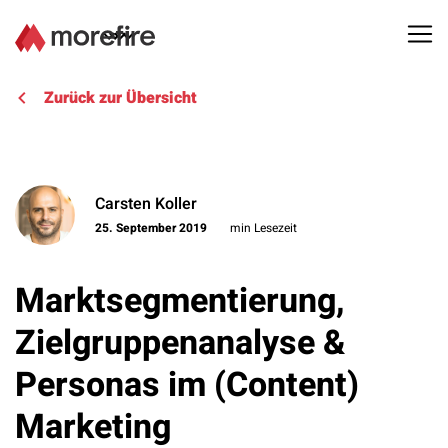
Lösungen
Zurück zur Übersicht
Referenzen
Carsten Koller
Über uns
25. September 2019
min Lesezeit
Know How
Marktsegmentierung,
Newsletter
Zielgruppenanalyse &
Personas im (Content)
Kontakt
Marketing