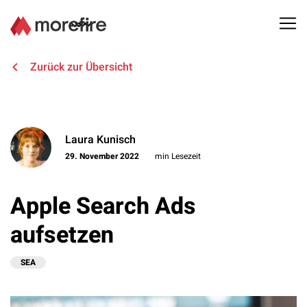
Lösungen
Zurück zur Übersicht
Referenzen
Laura Kunisch
Über uns
29. November 2022
min Lesezeit
Know How
Apple Search Ads
Newsletter
aufsetzen
Kontakt
SEA