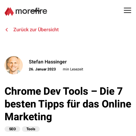
Lösungen
Zurück zur Übersicht
Referenzen
Stefan Hassinger
Über uns
26. Januar 2023
min Lesezeit
Know How
Chrome Dev Tools – Die 7
Newsletter
besten Tipps für das Online
Marketing
Kontakt
SEO
Tools