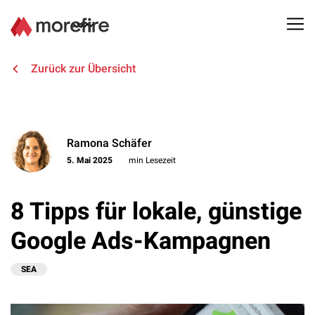
Lösungen
Zurück zur Übersicht
Referenzen
Ramona Schäfer
Über uns
5. Mai 2025
min Lesezeit
Know How
8 Tipps für lokale, günstige
Newsletter
Google Ads-Kampagnen
Kontakt
SEA