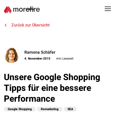
Lösungen
Zurück zur Übersicht
Referenzen
Ramona Schäfer
Über uns
4. November 2015
min Lesezeit
Know How
Unsere Google Shopping
Newsletter
Tipps für eine bessere
Performance
Kontakt
Google Shopping
Remarketing
SEA