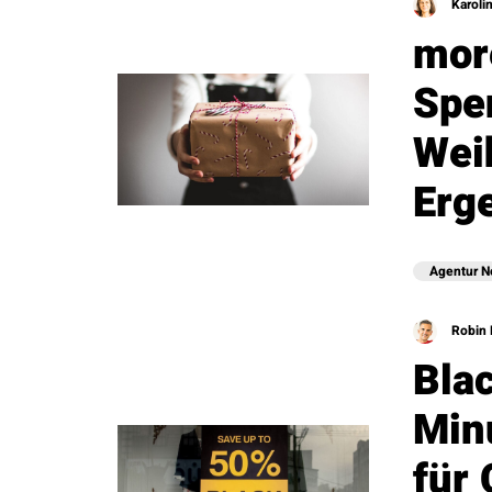
Karoli
mor
Spe
Wei
Erg
Agentur 
Robin 
Blac
Min
für