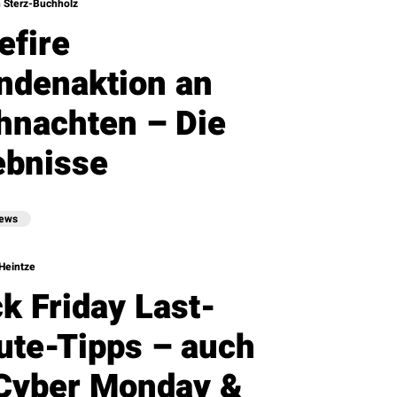
n Sterz-Buchholz
efire
ndenaktion an
hnachten – Die
ebnisse
News
Heintze
k Friday Last-
ute-Tipps – auch
 Cyber Monday &