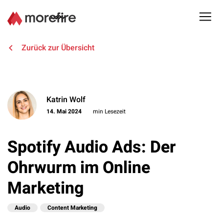
Lösungen
Zurück zur Übersicht
Referenzen
Katrin Wolf
Über uns
14. Mai 2024
min Lesezeit
Know How
Spotify Audio Ads: Der
Newsletter
Ohrwurm im Online
Marketing
Kontakt
Audio
Content Marketing