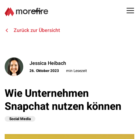
Lösungen
Zurück zur Übersicht
Referenzen
Jessica Heibach
Über uns
26. Oktober 2023
min Lesezeit
Know How
Wie Unternehmen
Newsletter
Snapchat nutzen können
Kontakt
Social Media