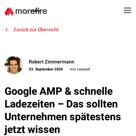
Lösungen
Zurück zur Übersicht
Referenzen
Robert Zimmermann
Über uns
23. September 2020
min Lesezeit
Know How
Google AMP & schnelle
Newsletter
Ladezeiten – Das sollten
Unternehmen spätestens
Kontakt
jetzt wissen