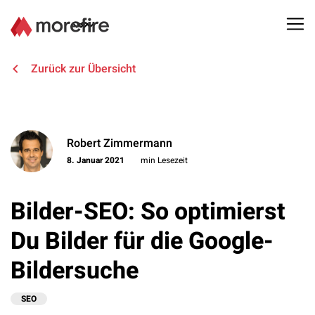
Lösungen
Zurück zur Übersicht
Referenzen
Robert Zimmermann
Über uns
8. Januar 2021
min Lesezeit
Know How
Bilder-SEO: So optimierst
Newsletter
Du Bilder für die Google-
Bildersuche
Kontakt
SEO