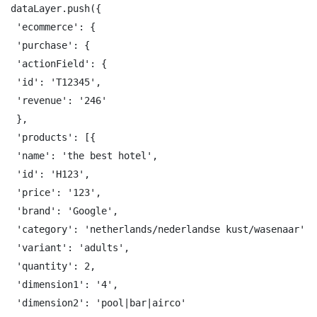
dataLayer.push({

 'ecommerce': {

 'purchase': {

 'actionField': {

 'id': 'T12345', 

 'revenue': '246'

 },

 'products': [{ 

 'name': 'the best hotel', 

 'id': 'H123',

 'price': '123',

 'brand': 'Google',

 'category': 'netherlands/nederlandse kust/wasenaar',

 'variant': 'adults',

 'quantity': 2,

 'dimension1': '4',

 'dimension2': 'pool|bar|airco' 
