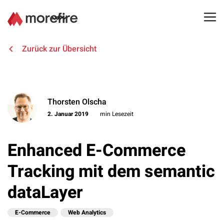
Lösungen
Zurück zur Übersicht
Referenzen
Thorsten Olscha
Über uns
2. Januar 2019
min Lesezeit
Know How
Enhanced E-Commerce
Newsletter
Tracking mit dem semantic
dataLayer
Kontakt
E-Commerce
Web Analytics