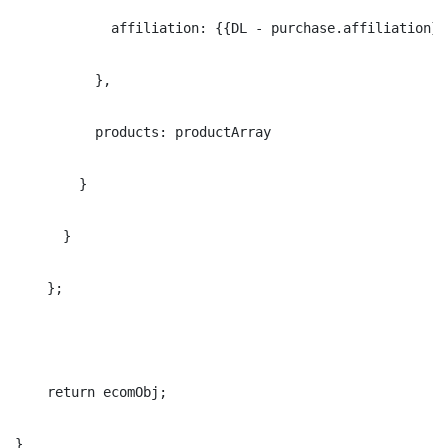
            affiliation: {{DL - purchase.affiliation}}
          },
          products: productArray
        }
      }
    };
    return ecomObj;
}