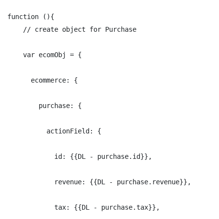
function (){
    // create object for Purchase
    var ecomObj = {
      ecommerce: {
        purchase: {
          actionField: {
            id: {{DL - purchase.id}},
            revenue: {{DL - purchase.revenue}},
            tax: {{DL - purchase.tax}},