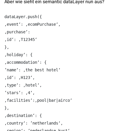
Aber wie sieht ein semantic dataLayer nun aus?
dataLayer.push({

‚event‘: ‚ecomPurchase‘,

‚purchase‘:

‚id‘: ‚T12345‘

},

‚holiday‘: {

‚accommodation‘: {

’name‘: ‚the best hotel‘

‚id‘: ‚H123‘,

‚type‘: ‚hotel‘,

’stars‘: ‚4‘,

‚facilities‘:‚pool|bar|airco‘

},

‚destination‘: {

‚country‘: ’netherlands‘,

‚region‘: ’nederlandse kust‘,
