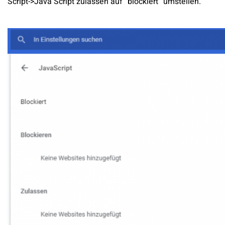
Script->Java Script zulassen auf “blockiert” umstellen.