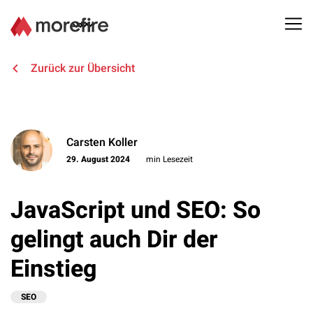
Lösungen
Zurück zur Übersicht
Referenzen
Carsten Koller
Über uns
29. August 2024
min Lesezeit
Know How
JavaScript und SEO: So
Newsletter
gelingt auch Dir der
Einstieg
Kontakt
SEO