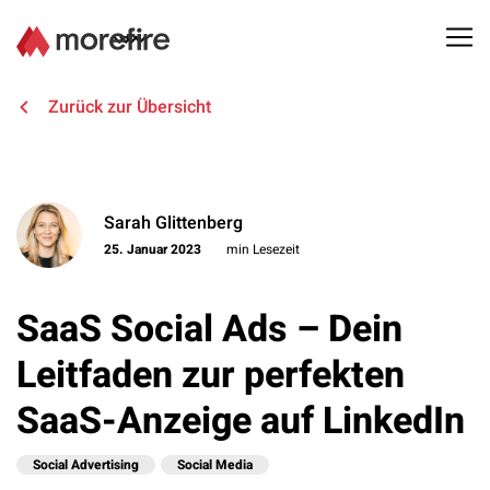
Lösungen
Zurück zur Übersicht
Referenzen
Sarah Glittenberg
Über uns
25. Januar 2023
min Lesezeit
Know How
SaaS Social Ads – Dein
Newsletter
Leitfaden zur perfekten
SaaS-Anzeige auf LinkedIn
Kontakt
Social Advertising
Social Media